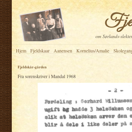
Fje
om Sørlands-slekten
Hjem
Fjeldskaar
Aanensen
Kornelius/Amalie
Skolegan
Fjeldskår-gården
Fra sorenskriver i Mandal 1968