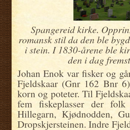
Spangereid kirke. Opprinn
romansk stil da den ble bygd
i stein. I 1830-årene ble ki
den i dag frems
Johan Enok var fisker og gå
Fjeldskaar (Gnr 162 Bnr 6)
korn og poteter. Til Fjeldskaa
fem fiskeplasser der folk
Hillegarn, Kjødnodden, Gu
Dropskjersteinen. Indre Fjeld