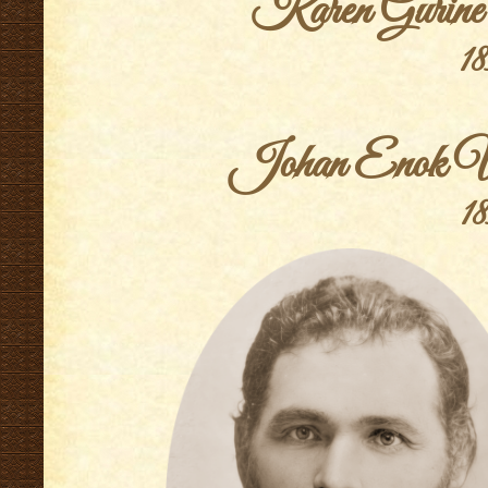
Karen Gurine
18
.
Johan Enok Vi
18