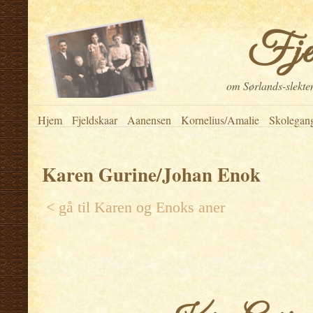
Fje
om Sørlands-slekten
Hjem
Fjeldskaar
Aanensen
Kornelius/Amalie
Skolegan
Karen Gurine/Johan Enok
< gå til
Karen og Enoks aner