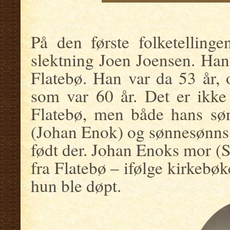
.
På den første folketelling
slektning Joen Joensen. Han 
Flatebø. Han var da 53 år,
som var 60 år. Det er ikke 
Flatebø, men både hans sø
(Johan Enok) og sønnesønns
født der. Johan Enoks mor (
fra Flatebø – ifølge kirkeb
hun ble døpt.