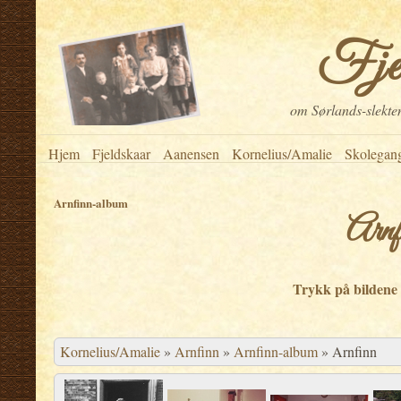
Fje
om Sørlands-slekten
Hjem
Fjeldskaar
Aanensen
Kornelius/Amalie
Skolegan
Arnfinn-album
Arnf
.
Trykk på bildene f
.
Kornelius/Amalie
»
Arnfinn
»
Arnfinn-album
»
Arnfinn