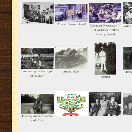
han importerte fra USA.
17. mai i Nansetveien 66
Stevne på Gjennestad (?).
Willia
Eilif Andersen, Arnfinn,
Anna og Ingjerd
Arnfinn og foreldrene på
Arnfinn sjåfør
Eina
tur (Rjukan?)
Arnfinn
Einar og Arnfinn sammen
med ukjent