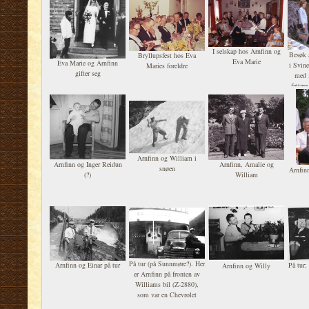
I selskap hos Arnfinn og
Besøk 
Bryllupsfest hos Eva
Eva Marie
Eva Marie og Arnfinn
i Svin
Maries foreldre
gifter seg
med 
fetter
A
Arnfinn og William i
Arnfinn og Inger Reidun
Arnfinn, Amalie og
snøen
Arnfin
(?)
William
På tur (på Sunnmøre?). Her
Arnfinn og Einar på tur
På tur;
Arnfinn og Willy
er Arnfinn på fronten av
Williams bil (Z-2880),
som var en Chevrolet
Delivery Van ca 1950-51