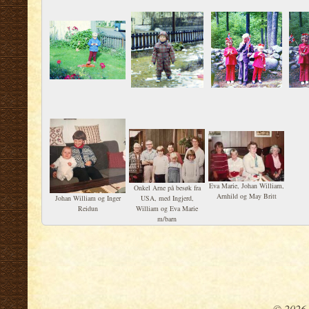
Eva Marie, Johan William,
Onkel Arne på besøk fra
Arnhild og May Britt
Johan William og Inger
USA, med Ingjerd,
Reidun
William og Eva Marie
m/barn
© 2026 