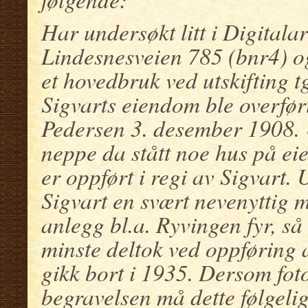
Har undersøkt litt i Digitala
Lindesnesveien 785 (bnr4) og 
et hovedbruk ved utskifting t
Sigvarts eiendom ble overført
Pedersen 3. desember 1908. U
neppe da stått noe hus på ei
er oppført i regi av Sigvart. U
Sigvart en svært nevenyttig
anlegg bl.a. Ryvingen fyr, så 
minste deltok ved oppføring 
gikk bort i 1935. Dersom foto
begravelsen må dette følgelig 