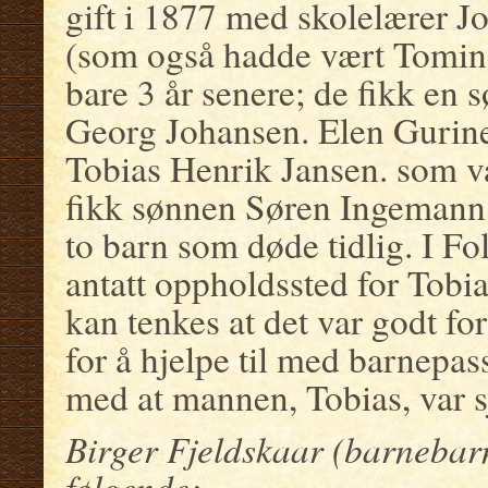
gift i 1877 med skolelærer 
(som også hadde vært Tomin
bare 3 år senere; de fikk en 
Georg Johansen. Elen Gurine 
Tobias Henrik Jansen. som v
fikk sønnen Søren Ingemann 
to barn som døde tidlig. I Fo
antatt oppholdssted for Tobia
kan tenkes at det var godt fo
for å hjelpe til med barnepas
med at mannen, Tobias, var 
Birger Fjeldskaar (barnebarn
følgende: