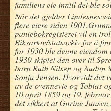
familiens eie inntil det ble so
Når det gjelder Lindesnesve
flere eiere siden 1901.Grun
pantebokregisteret vil en tro
Riksarkiv/statsarkiv for å fi
for 1930 ble denne eiendom 
1930 skjøtet den over til Sør
barn Ruth Nilsen og Audun Sø
Sonja Jensen. Hvorvidt det 
av de ovennevte og Tobias o
10.april 1859 og 19. februar1
det sikkert at Gurine Janse