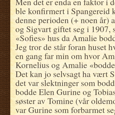
Men det er enda en faktor i d
ble konfirmert i Spangereid k
denne perioden (+ noen år) a
og Sigvart giftet seg i 1907,
«Sofies» hus da Amalie bodd
Jeg tror de står foran huset 
en gang far min om hvor Ama
Kornelius og Amalie «bodde r
Det kan jo selvsagt ha vært S
det var slektninger som bodd
bodde Elen Gurine og Tobias
søster av Tomine (vår oldemor
var Gurine som forbarmet seg