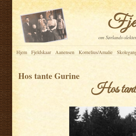
Fje
om Sørlands-slekten
Hjem
Fjeldskaar
Aanensen
Kornelius/Amalie
Skolegan
Hos tante Gurine
Hos tant
.