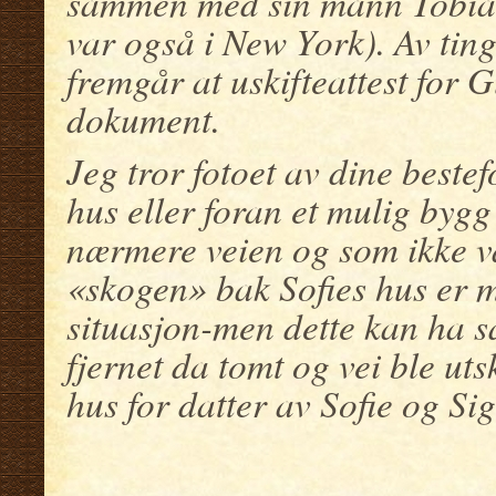
sammen med sin mann Tobias
var også i New York). Av tin
fremgår at uskifteattest for 
dokument.
Jeg tror fotoet av dine bestef
hus eller foran et mulig byg
nærmere veien og som ikke va
«skogen» bak Sofies hus er m
situasjon-men dette kan ha 
fjernet da tomt og vei ble uts
hus for datter av Sofie og S