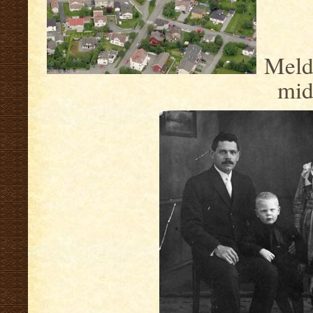
Melda
midt