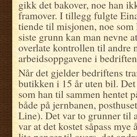
gikk det bakover, noe han ikk
framover. I tillegg fulgte Ei
tiende til misjonen, noe som
siste grunn kan man nevne at
overlate kontrollen til andre 
arbeidsoppgavene i bedriften
Når det gjelder bedriftens tr
butikken i 15 år uten bil. De
som han til sammen hentet på
både på jernbanen, posthuse
Line). Det var to grunner til 
var at det kostet såpass mye 
lite penger til overs, det andr