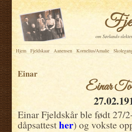
Fje
om Sørlands-slekten
Hjem
Fjeldskaar
Aanensen
Kornelius/Amalie
Skolegan
Einar
Einar Tor
27.02.19
Einar Fjeldskår ble født 27/
her
dåpsattest
) og vokste o