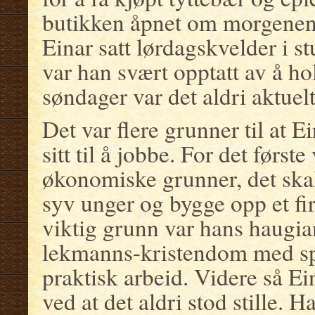
butikken åpnet om morgenen. 
Einar satt lørdagskvelder i s
var han svært opptatt av å ho
søndager var det aldri aktuelt
Det var flere grunner til at E
sitt til å jobbe. For det første
økonomiske grunner, det skal t
syv unger og bygge opp et f
viktig grunn var hans haugi
lekmanns-kristendom med spe
praktisk arbeid. Videre så Ei
ved at det aldri stod stille. 