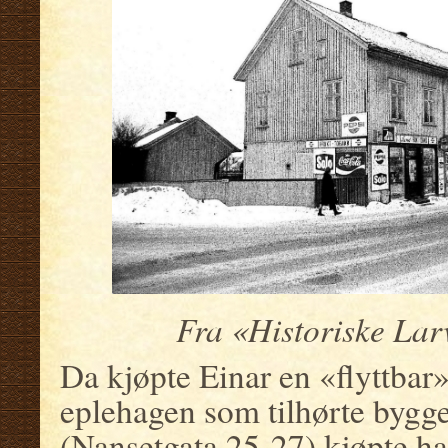
Fra «Historiske Lar
Da kjøpte Einar en «flyttbar»
eplehagen som tilhørte bygge
(Nansetgata 25-27) kjøpte han