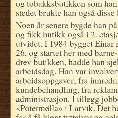
og tobakksbutikken som han s
stedet brukte han også disse l
Noen år senere bygde han på 
og fikk butikk også i 2. etasj
utvidet. I 1984 bygget Einar 
26, og startet her med barne
drev butikken, hadde han sje
arbeidsdag. Han var involvert 
arbeidsoppgaver; fra innredn
kundebehandling, fra reklam
administrasjon. I tillegg job
«Potetmølla» i Larvik. Det he
for å få kjøpt tyttebær og eple